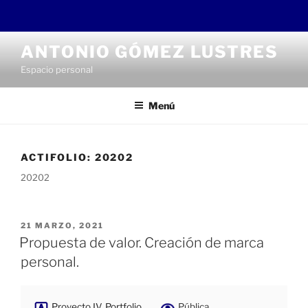
Saltar
ANTONIO GÓMEZ LUSTRES
al
Espacio personal
contenido
Menú
ACTIFOLIO:
20202
20202
PUBLICADO
21 MARZO, 2021
EL
Propuesta de valor. Creación de marca
personal.
Proyecto IV. Portfolio
Pública