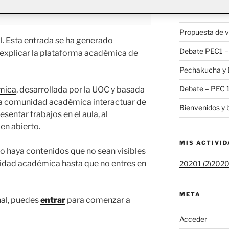
ACTIFOLIO 
Propuesta de v
. Esta entrada se ha generado
Debate PEC1 – 
 explicar la plataforma académica de
Pechakucha y 
Debate – PEC 
mica
, desarrollada por la UOC y basada
la comunidad académica interactuar de
Bienvenidos y 
esentar trabajos en el aula, al
en abierto.
MIS ACTIVI
o haya contenidos que no sean visibles
nidad académica hasta que no entres en
20201 (2)
20202
META
nal, puedes
entrar
para comenzar a
Acceder