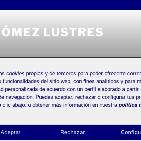
GÓMEZ LUSTRES
mos
cookies
propias y de terceros para poder ofrecerte corr
Universitat Oberta de Catalunya
Entrada de incidencias o 
s funcionalidades del sitio web, con fines analíticos y para 
ad personalizada de acuerdo con un perfil elaborado a partir 
de navegación. Puedes aceptar, rechazar o configurar tus p
 clic abajo, u obtener más información en nuestra
política 
.
O GÓMEZ LUSTRES
Buscar
venidas!
por:
Aceptar
Rechazar
Configu