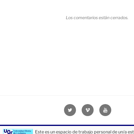
Los comentarios están cerrados.
Navegación
de
entradas
Twitter
Vimeo
Youtube
UOC
UOC
UOC
universidad
universidad
universitat
Este es un espacio de trabajo personal de un/a es