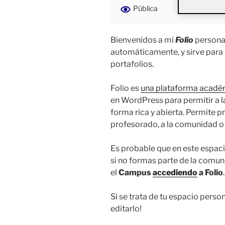
Pública
Bienvenidos a mi
Folio
personal
automáticamente, y sirve para
portafolios.
Folio es
una plataforma acadé
en WordPress para permitir a 
forma rica y abierta. Permite pr
profesorado, a la comunidad o 
Es probable que en este espaci
si no formas parte de la comu
el
Campus
accediendo
a Folio
.
Si se trata de tu espacio perso
editarlo!