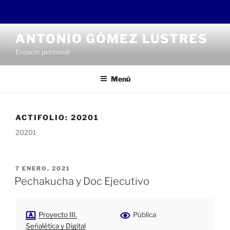
Saltar
ANTONIO GÓMEZ LUSTRES
al
Espacio personal
contenido
Menú
ACTIFOLIO:
20201
20201
PUBLICADO
7 ENERO, 2021
EL
Pechakucha y Doc Ejecutivo
Proyecto III.
Pública
Señalética y Digital