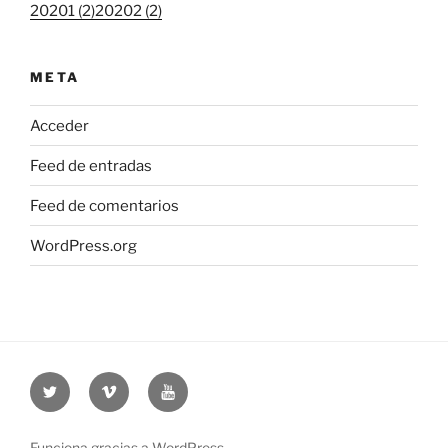
20201 (2)
20202 (2)
META
Acceder
Feed de entradas
Feed de comentarios
WordPress.org
Twitter
Vimeo
Youtube
UOC
UOC
UOC
universidad
universidad
universitat
Funciona gracias a WordPress