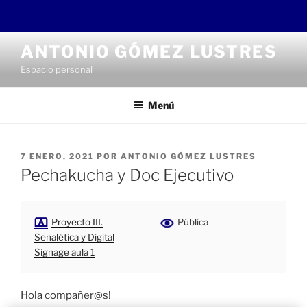
Saltar
ANTONIO GÓMEZ LUSTRES
al
Espacio personal
contenido
Menú
PUBLICADO
7 ENERO, 2021
POR
ANTONIO GÓMEZ LUSTRES
EL
Pechakucha y Doc Ejecutivo
Proyecto III.
Pública
Señalética y Digital
Signage aula 1
Hola compañer@s!