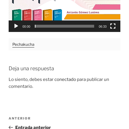
00:00
06:33
Pechakucha
Deja una respuesta
Lo siento, debes estar
conectado
para publicar un
comentario.
Navegación
Entrada
ANTERIOR
de
anterior:
Entrada anterior