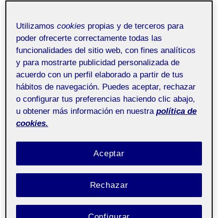
A continuación, os presento tanto el documento
Utilizamos
cookies
propias y de terceros para
ejecutivo de mi proyecto de reseñalización de un
parque como el pechakucha explicando cada uno de los
poder ofrecerte correctamente todas las
apartados.
funcionalidades del sitio web, con fines analíticos
y para mostrarte publicidad personalizada de
Espero que os resulte interesante!
acuerdo con un perfil elaborado a partir de tus
hábitos de navegación. Puedes aceptar, rechazar
o configurar tus preferencias haciendo clic abajo,
u obtener más información en nuestra
política de
cookies.
Aceptar
Rechazar
Configurar