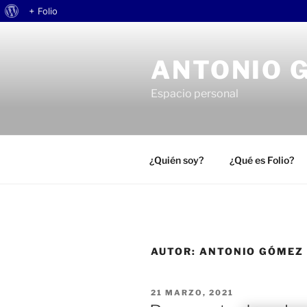
Acerca
+ Folio
Saltar
de
al
WordPress
ANTONIO 
contenido
Espacio personal
¿Quién soy?
¿Qué es Folio?
AUTOR:
ANTONIO GÓMEZ
PUBLICADO
21 MARZO, 2021
EL