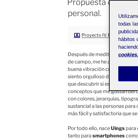
Propuesta de valor
personal.
Utiliza
todas la
publicid
Proyecto IV. Portfolio aula 
hábitos 
haciendo
Después de meditarlo mucho y 
cookies
de campo, me he acabado deca
buena vibración cuando acabo 
siento orgulloso del resultado. 
que descubrir si es mi “
ikigai
”,
conceptos que me gustan del dis
con colores, jerarquías, tipogr
sustancial a las personas para
más fácil y satisfactoria que s
Por todo ello, nace
Uings
para 
tanto para
smartphones
como