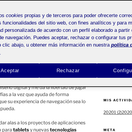
. Creación de marca
por:
mos
cookies
propias y de terceros para poder ofrecerte corr
ACTIFOLIO 
s funcionalidades del sitio web, con fines analíticos y para 
ad personalizada de acuerdo con un perfil elaborado a partir 
1
Pública
Propuesta de v
de navegación. Puedes aceptar, rechazar o configurar tus p
 clic abajo, u obtener más información en nuestra
política 
Debate PEC1 – 
pasar por diferentes fases de selección
.
Pechakucha y 
ntando por lo que siempre me da esa
un trabajo relacionado con ello y me
Debate – PEC 
Aceptar
Rechazar
Configu
Es el
diseño UI/UX
y, aunque aún tenga
 es el que reúne la mayoría de los
Bienvenidos y 
eño digital y me da la libertad de jugar
afías a la vez que ayuda de forma
MIS ACTIVI
 que su experiencia de navegación sea lo
e pueda.
20201 (2)
20202
dar alas a los proyectos de aplicaciones
 para
tablets
y nuevas
tecnologías
META