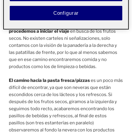
mapa.
La primera parada
es clave y común en
prácticamente todos los establecimientos que
Configurar
cumplen con la nueva normativa vigente de higiene.
Nos lavamos las manos con el gel hidroalcohólico y
procedemos a iniciar el viaje
en busca de los frutos
secos. No existen carteles ni señalizaciones, solo
contamos con la visión de la panadería a la derecha y
las patatillas de frente, por lo que al menos sabemos
que en ese camino encontraremos comida y no
productos como los de limpieza o bebidas.
El camino hacia la pasta fresca/pizzas
es un poco más
difícil de encontrar, ya que son neveras que están
escondidos cerca de los lácteos y los refrescos. Si
después de los frutos secos, giramos a la izquierda y
seguimos todo recto, acabaremos encontrando los
pasillos de bebidas y refrescos, al final de estos
pasillos (son tres estanterías en paralelo)
observaremos al fondo la nevera con los productos