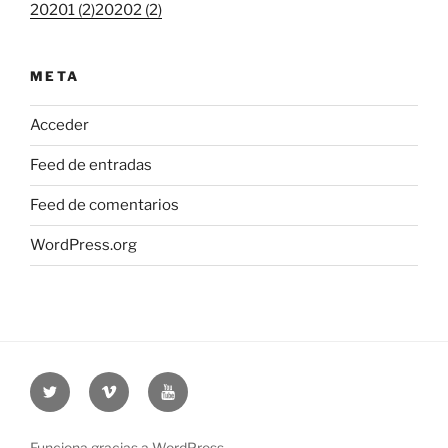
20201 (2)
20202 (2)
META
Acceder
Feed de entradas
Feed de comentarios
WordPress.org
Twitter
Vimeo
Youtube
UOC
UOC
UOC
universidad
universidad
universitat
Funciona gracias a WordPress