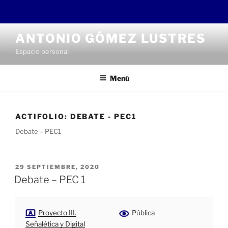
Saltar
ANTONIO GÓMEZ LUSTRES
al
Espacio personal
contenido
Menú
ACTIFOLIO:
DEBATE - PEC1
Debate – PEC1
PUBLICADO
29 SEPTIEMBRE, 2020
EL
Debate – PEC 1
Proyecto III.
Pública
Señalética y Digital