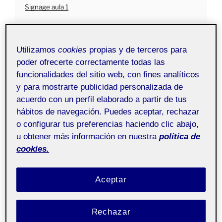
Signage aula 1
El lugar que
he seleccionado es el supermercado
Utilizamos
cookies
propias y de terceros para
Eroski
que tengo al lado de casa, al cual suelo ir para
hacer compras muy pequeñas, como la comida del día,
poder ofrecerte correctamente todas las
unas patatas fritas o unos frutos secos y poco más.
funcionalidades del sitio web, con fines analíticos
Ante la situación de pandemia, los recorridos en los
y para mostrarte publicidad personalizada de
supermercados han cambiado bastante, incluso por
acuerdo con un perfil elaborado a partir de tus
pequeños que sean, como es este caso.
hábitos de navegación. Puedes aceptar, rechazar
o configurar tus preferencias haciendo clic abajo,
En esta aportación
intentaré detallar uno de los
u obtener más información en nuestra
política de
recorridos
que hago esporádicamente para comprar
cookies.
unos frutos secos y pasta fresca.
Para empezar, el lugar tiene dos entradas, pero se ha
Aceptar
habilitado una de salida y otra de entrada para que la
circulación de gente sea más fluida, por lo que la
Rechazar
entrada es ahora la que está situada a la derecha del